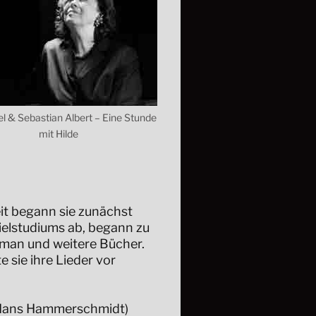
el & Sebastian Albert – Eine Stunde
mit Hilde
eit begann sie zunächst
ielstudiums ab, begann zu
oman und weitere Bücher.
sie ihre Lieder vor
, Hans Hammerschmidt)