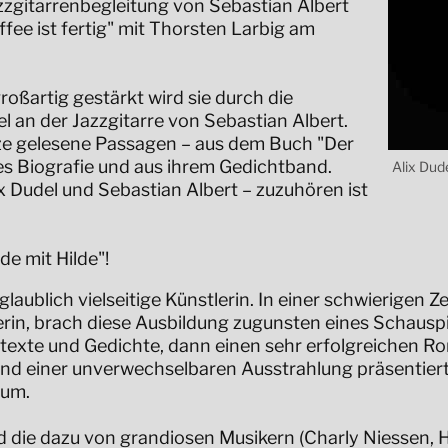
azzgitarrenbegleitung von Sebastian Albert
ee ist fertig" mit Thorsten Larbig am
roßartig gestärkt wird sie durch die
 an der Jazzgitarre von Sebastian Albert.
ze gelesene Passagen – aus dem Buch "Der
es Biografie und aus ihrem Gedichtband.
Alix Dud
x Dudel und Sebastian Albert – zuzuhören ist
de mit Hilde"!
laublich vielseitige Künstlerin. In einer schwierigen Z
erin, brach diese Ausbildung zugunsten eines Schausp
dtexte und Gedichte, dann einen sehr erfolgreichen R
d einer unverwechselbaren Ausstrahlung präsentierte 
kum.
und die dazu von grandiosen Musikern (Charly Niessen