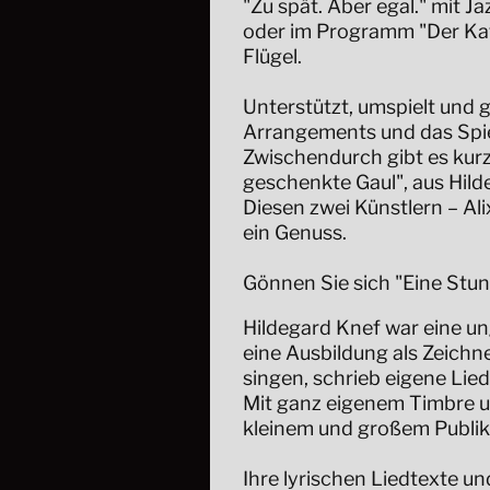
"Zu spät. Aber egal." mit J
oder im Programm "Der Kaff
Flügel.
Unterstützt, umspielt und g
Arrangements und das Spiel
Zwischendurch gibt es kur
geschenkte Gaul", aus Hild
Diesen zwei Künstlern – Ali
ein Genuss.
Gönnen Sie sich "Eine Stun
Hildegard Knef war eine ung
eine Ausbildung als Zeichn
singen, schrieb eigene Lie
Mit ganz eigenem Timbre un
kleinem und großem Publi
Ihre lyrischen Liedtexte 