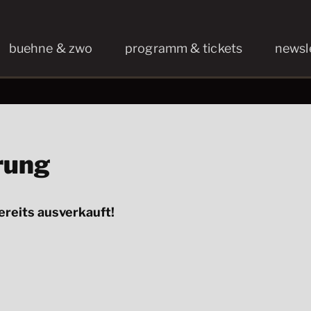
buehne & zwo
programm & tickets
newsl
rung
ereits ausverkauft!